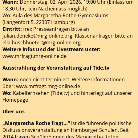
Wann:
Donnerstag, 02. April 2026, 19:00 Uhr (Einlass um
18:30 Uhr, kein Nacheinlass möglich)
Wo:
Aula des Margaretha-Rothe-Gymnasiums
(Langenfort 5, 22307 Hamburg)
Eintritt:
frei; Presseanfragen bitte an
julian.deneke@mrg-online.org; Klassenanfragen bitte an
ella.buschhueter@mrg-online.org
Weitere Infos und der Livestream unter:
www.mrfragt.mrg-online.de
Ausstrahlung der Veranstaltung auf Tide.tv
Wann:
noch nicht terminiert. Weitere Informationen
über: www.mrfragt.mrg-online.de
Wo:
Kabelfernsehen (Tide.tv) und hinterlegt auf unserer
Homepage
Über uns
„Margaretha Rothe fragt…“
ist die führende politische
Diskussionsveranstaltung an Hamburger Schulen. Seit
2014 fragen Schüler*innen des Margaretha-Rothe-