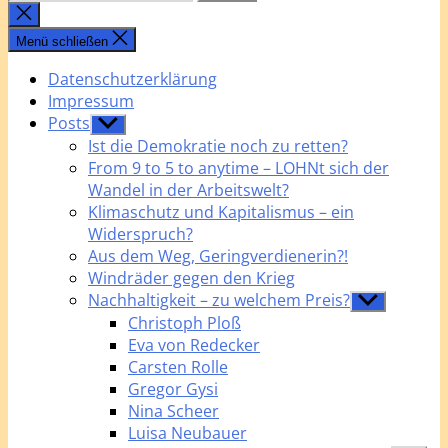
nach:
Suche
schließen
Menü schließen
Datenschutzerklärung
Impressum
Posts
Untermenü
anzeigen
Ist die Demokratie noch zu retten?
From 9 to 5 to anytime – LOHNt sich der
Wandel in der Arbeitswelt?
Klimaschutz und Kapitalismus – ein
Widerspruch?
Aus dem Weg, Geringverdienerin?!
Windräder gegen den Krieg
Nachhaltigkeit – zu welchem Preis?
Untermenü
anzeigen
Christoph Ploß
Eva von Redecker
Carsten Rolle
Gregor Gysi
Nina Scheer
Luisa Neubauer