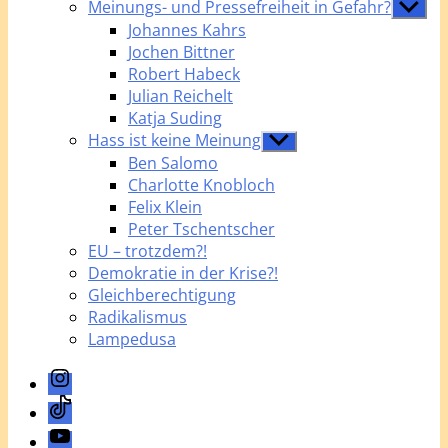
Meinungs- und Pressefreiheit in Gefahr?
Unterme
anzeige
Johannes Kahrs
Jochen Bittner
Robert Habeck
Julian Reichelt
Katja Suding
Hass ist keine Meinung
Untermenü
anzeigen
Ben Salomo
Charlotte Knobloch
Felix Klein
Peter Tschentscher
EU – trotzdem?!
Demokratie in der Krise?!
Gleichberechtigung
Radikalismus
Lampedusa
Instagram
TikTok
YouTube