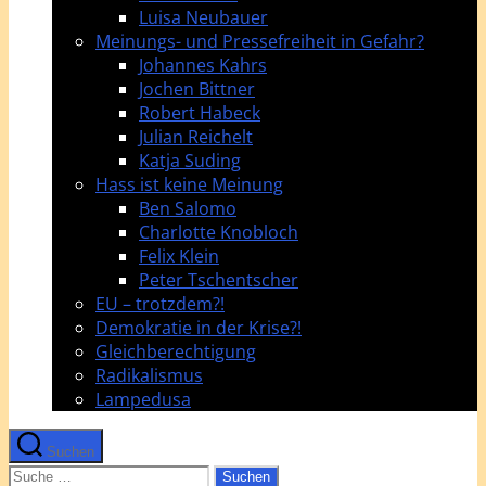
Luisa Neubauer
Meinungs- und Pressefreiheit in Gefahr?
Johannes Kahrs
Jochen Bittner
Robert Habeck
Julian Reichelt
Katja Suding
Hass ist keine Meinung
Ben Salomo
Charlotte Knobloch
Felix Klein
Peter Tschentscher
EU – trotzdem?!
Demokratie in der Krise?!
Gleichberechtigung
Radikalismus
Lampedusa
Suchen
Suche