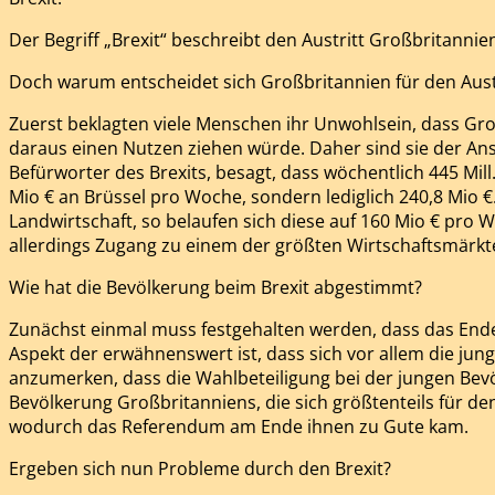
Der Begriff „Brexit“ beschreibt den Austritt Großbritannien
Doch warum entscheidet sich Großbritannien für den Aust
Zuerst beklagten viele Menschen ihr Unwohlsein, dass Gro
daraus einen Nutzen ziehen würde. Daher sind sie der Ansi
Befürworter des Brexits, besagt, dass wöchentlich 445 Mill
Mio € an Brüssel pro Woche, sondern lediglich 240,8 Mio €
Landwirtschaft, so belaufen sich diese auf 160 Mio € pro W
allerdings Zugang zu einem der größten Wirtschaftsmärkte
Wie hat die Bevölkerung beim Brexit abgestimmt?
Zunächst einmal muss festgehalten werden, dass das Enderg
Aspekt der erwähnenswert ist, dass sich vor allem die jun
anzumerken, dass die Wahlbeteiligung bei der jungen Bev
Bevölkerung Großbritanniens, die sich größtenteils für 
wodurch das Referendum am Ende ihnen zu Gute kam.
Ergeben sich nun Probleme durch den Brexit?