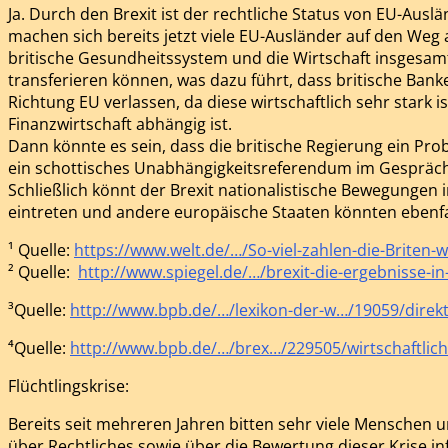
Ja. Durch den Brexit ist der rechtliche Status von EU-Aus
machen sich bereits jetzt viele EU-Ausländer auf den Weg
britische Gesundheitssystem und die Wirtschaft insgesamt
transferieren können, was dazu führt, dass britische Bank
Richtung EU verlassen, da diese wirtschaftlich sehr stark 
Finanzwirtschaft abhängig ist.
Dann könnte es sein, dass die britische Regierung ein Prob
ein schottisches Unabhängigkeitsreferendum im Gespräch.
Schließlich könnt der Brexit nationalistische Bewegungen
eintreten und andere europäische Staaten könnten ebenfal
¹ Quelle:
https://www.welt.de/…/So-viel-zahlen-die-Briten-w
² Quelle:
http://www.spiegel.de/…/brexit-die-ergebnisse-in
³Quelle:
http://www.bpb.de/…/lexikon-der-w…/19059/direkt
⁴Quelle:
http://www.bpb.de/…/brex…/229505/wirtschaftlic
Flüchtlingskrise:
Bereits seit mehreren Jahren bitten sehr viele Menschen
über Rechtliches sowie über die Bewertung dieser Krise in