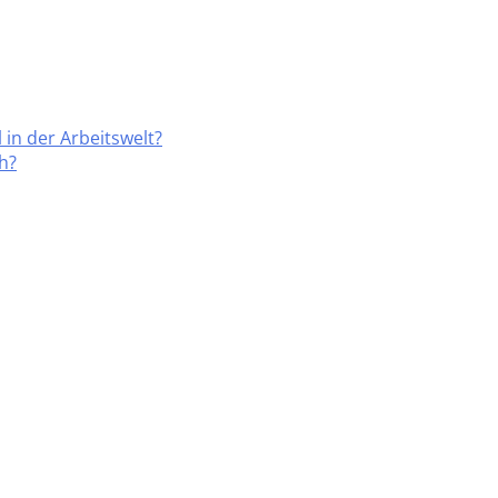
 in der Arbeitswelt?
h?
nü
n