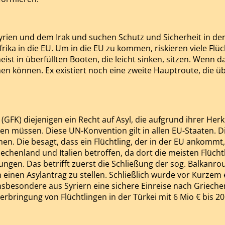
yrien und dem Irak und suchen Schutz und Sicherheit in de
ika in die EU. Um in die EU zu kommen, riskieren viele Flüch
st in überfüllten Booten, die leicht sinken, sitzen. Wenn d
en können. Ex existiert noch eine zweite Hauptroute, die üb
FK) diejenigen ein Recht auf Asyl, die aufgrund ihrer Herkun
ten müssen. Diese UN-Konvention gilt in allen EU-Staaten. Di
nen. Die besagt, dass ein Flüchtling, der in der EU ankommt
chenland und Italien betroffen, da dort die meisten Flüch
ungen. Das betrifft zuerst die Schließung der sog. Balkan
 einen Asylantrag zu stellen. Schließlich wurde vor Kurzem
insbesondere aus Syriern eine sichere Einreise nach Griech
terbringung von Flüchtlingen in der Türkei mit 6 Mio € bis 20