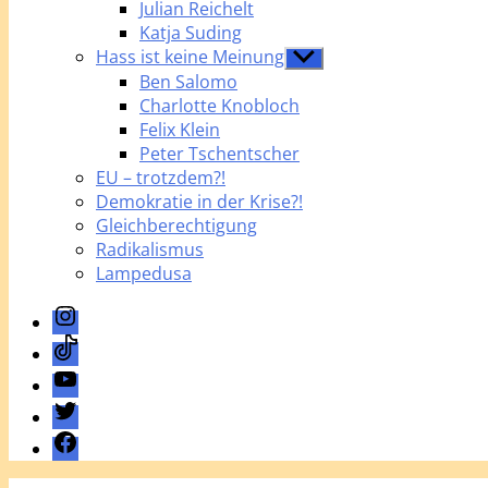
Julian Reichelt
Katja Suding
Hass ist keine Meinung
Untermenü
anzeigen
Ben Salomo
Charlotte Knobloch
Felix Klein
Peter Tschentscher
EU – trotzdem?!
Demokratie in der Krise?!
Gleichberechtigung
Radikalismus
Lampedusa
Instagram
TikTok
YouTube
Twitter
Facebook