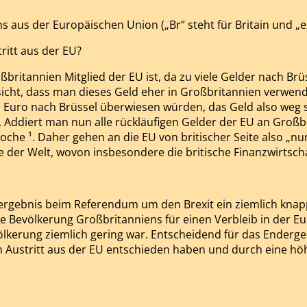
s aus der Europäischen Union („Br“ steht für Britain und „exi
ritt aus der EU?
ßbritannien Mitglied der EU ist, da zu viele Gelder nach B
cht, dass man dieses Geld eher in Großbritannien verwenden
. Euro nach Brüssel überwiesen würden, das Geld also weg sei
. Addiert man nun alle rückläufigen Gelder der EU an Großbr
oche ¹. Daher gehen an die EU von britischer Seite also „nur
 der Welt, wovon insbesondere die britische Finanzwirtscha
ebnis beim Referendum um den Brexit ein ziemlich knappes w
ge Bevölkerung Großbritanniens für einen Verbleib in der Eu
ölkerung ziemlich gering war. Entscheidend für das Enderg
den Austritt aus der EU entschieden haben und durch eine 