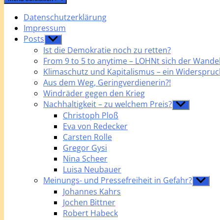
Datenschutzerklärung
Impressum
Posts
Untermenü
anzeigen
Ist die Demokratie noch zu retten?
From 9 to 5 to anytime – LOHNt sich der Wandel
Klimaschutz und Kapitalismus – ein Widerspruc
Aus dem Weg, Geringverdienerin?!
Windräder gegen den Krieg
Nachhaltigkeit – zu welchem Preis?
Untermenü
anzeigen
Christoph Ploß
Eva von Redecker
Carsten Rolle
Gregor Gysi
Nina Scheer
Luisa Neubauer
Meinungs- und Pressefreiheit in Gefahr?
Unterme
anzeige
Johannes Kahrs
Jochen Bittner
Robert Habeck