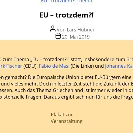
Kategorien
EU - trotzdem?!
Thema
EU – trotzdem?!
Beitragsautor
Von
Lars Hübner
Beitragsdatum
20. Mai 2019
00 zum Thema
„EU – trotzdem?!“ statt, insbesondere zum Bre
irk Fischer
(CDU),
Fabio de Masi
(Die Linke) und
Johannes Ka
 gemacht? Die Europäische Union bietet EU-Bürgern eine Re
nd vieles mehr. Doch in letzter Zeit steht die Zukunft der 
lassen. Auch das Thema Griechenland ist immer wieder in den 
n existenzielle Fragen. Daraus ergibt sich nun für uns die Fra
Plakat zur
Veranstaltung